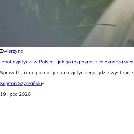
Zwierzyna
Jenot azjatycki w Polsce - jak go rozpoznać i co oznacza w ł
Sprawdź, jak rozpoznać jenota azjatyckiego, gdzie występuje
Kajetan Szymański
-
19 lipca 2026