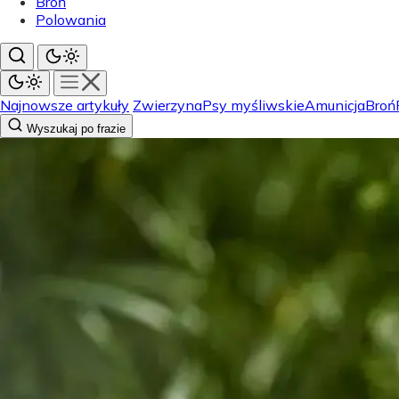
Broń
Polowania
Najnowsze artykuły
Zwierzyna
Psy myśliwskie
Amunicja
Broń
Wyszukaj po frazie