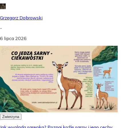
Grzegorz Dąbrowski
-
6 lipca 2026
Zwierzyna
Jak wygląda sarenka? Poznaj koźlę sarny i jego cechy