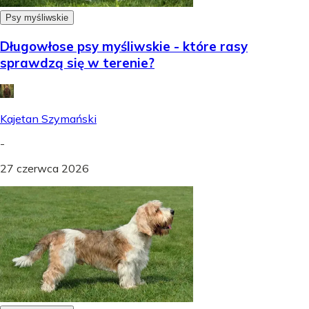
Psy myśliwskie
Długowłose psy myśliwskie - które rasy
sprawdzą się w terenie?
Kajetan Szymański
-
27 czerwca 2026