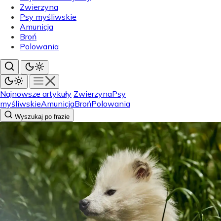
Zwierzyna
Psy myśliwskie
Amunicja
Broń
Polowania
Najnowsze artykuły
Zwierzyna
Psy
myśliwskie
Amunicja
Broń
Polowania
Wyszukaj po frazie