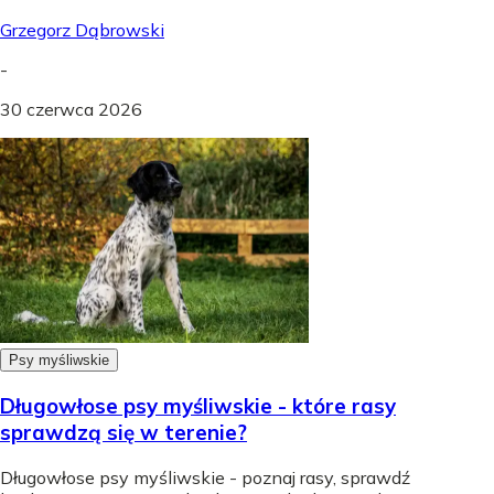
Grzegorz Dąbrowski
-
30 czerwca 2026
Psy myśliwskie
Długowłose psy myśliwskie - które rasy
sprawdzą się w terenie?
Długowłose psy myśliwskie - poznaj rasy, sprawdź