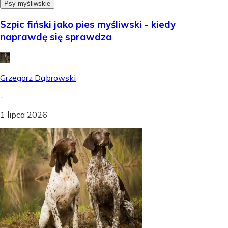
Psy myśliwskie
Szpic fiński jako pies myśliwski - kiedy
naprawdę się sprawdza
Grzegorz Dąbrowski
-
1 lipca 2026