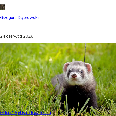
Grzegorz Dąbrowski
-
24 czerwca 2026
etka? Sylwetka, futro