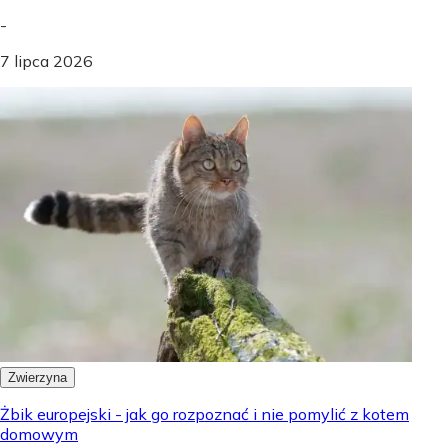
-
7 lipca 2026
Zwierzyna
Żbik europejski - jak go rozpoznać i nie pomylić z kotem
domowym