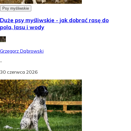
Psy myśliwskie
Duże psy myśliwskie - jak dobrać rasę do
pola, lasu i wody
Grzegorz Dąbrowski
-
30 czerwca 2026